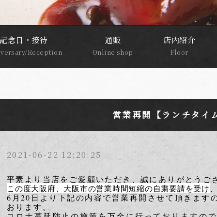
記念日・接待
通販
店内紹介
versary/Reception
Online shop
Floor
営業再開【ランチタイ
2021-06-22 12:20:25
平素より当店をご愛顧いただき、誠にありがとうご
この度大阪府、大阪市の営業時間短縮の自粛要請を受け
6月20日より下記の内容で営業再開させて頂きます
おります。
コロナ蔓延防止の施策を万全に行っておりますの