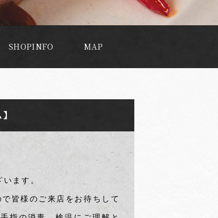
SHOPINFO
MAP
ム】
ざいます。
、
ので皆様のご来店をお待ちして
で手指の消毒、検温にご理解と